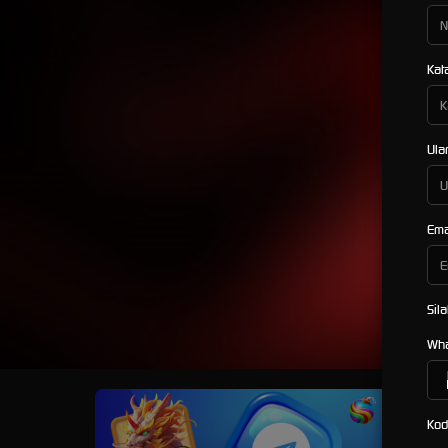
cu****c
IDR
1,056,000.00
Mahjong Ways 2
Kat
i****a
IDR
1,047,200.00
Lucky Neko
karlin****i
Ula
IDR
1,010,400.00
Mahjong Ways
i****a
Ema
IDR
1,008,000.00
Wild Bounty Showdown
karlin****i
IDR
883,000.00
Sil
Mahjong Ways
Wha
i****a
IDR
414,140.00
Gates of Olympus Super
Scatter
Kod