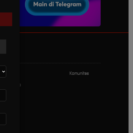
n 2026.
n
Komunitas
5182833793