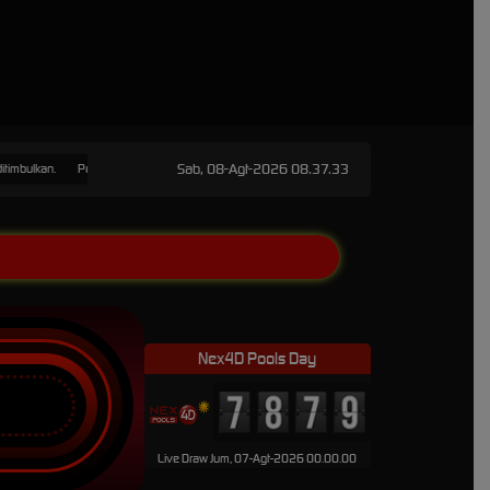
Sab, 08-Agt-2026 08.37.33
an.
Pemeliharaan Terjadwal: MarbleX pada 31-Jul-2026 dari 00.00.00 sampai 31-Jul-2027 00
Nex4D Pools Day
Live Draw Jum, 07-Agt-2026 00.00.00