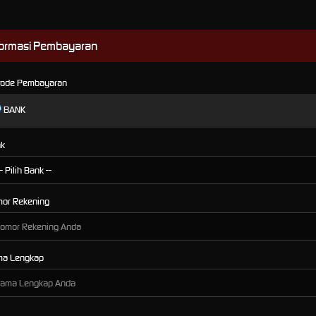
formasi Pembayaran
ode Pembayaran
xwin Setiap Hari 2026
BANK
lah penting untuk itu
JIWA62
hadir sebagai situs yang bagus untuk dimainkan setiap hari di tahu
k
Kategori
Dukunga
Hot Games
or Rekening
+628
Slots
Live Casino
a Lengkap
Race
Togel
Olahraga