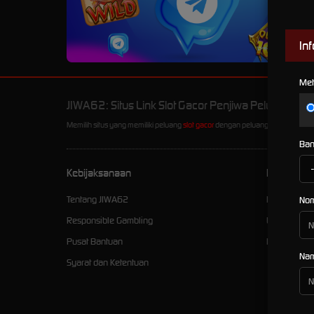
In
Met
JIWA62: Situs Link Slot Gacor Penjiwa Peluang Ma
Memilih situs yang memiliki peluang
slot gacor
dengan peluang maxwin sangat
Ban
Kebijaksanaan
Platform
Tentang JIWA62
Promosi
Nom
Responsible Gambling
Loyalty
Pusat Bantuan
Referral
Nam
Syarat dan Ketentuan