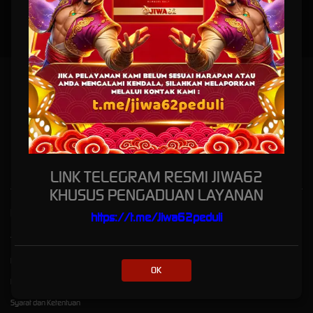
JIWA62: Situs Link Slot Gacor Penjiwa Peluang Maxwin
Setiap Hari 2026
Memilih situs yang memiliki peluang
slot gacor
dengan peluang maxwin sangatlah penting
untuk itu
JIWA62
hadir sebagai situs yang bagus untuk dimainkan setiap hari di tahun
2026.
LINK TELEGRAM RESMI JIWA62
KHUSUS PENGADUAN LAYANAN
Kebijaksanaan
Platform
https://t.me/Jiwa62peduli
Tentang JIWA62
Promosi
Responsible Gambling
Loyalty
OK
Pusat Bantuan
Referral
Syarat dan Ketentuan