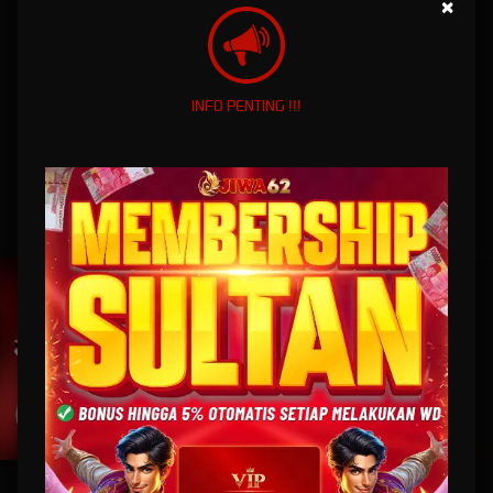
×
GATES OF OLYMPUS POP
BANG GACOR 1000
FORTUNE GARUDA 1000
MOCHI MANIA 1
INFO PENTING !!!
WUKONG - BLACK SCATTER
SWEET BONANZA 2500
GATES OF OLYMPUS 1000
UNDUH
JIWA62 APP
Nikmati berbagai permainan dalam satu
genggaman
UNDUH
PANDUAN INSTALASI