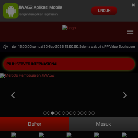
×
JIWA62 Aplikasi Mobile
UNDUH
Jangan tampilkan lagi hari ini
n-2026 dari 15.00.00 sampai 30-Sep-2026 15.00.00. Selama waktu ini, PP Virtual Sports permai
Daftar
Masuk