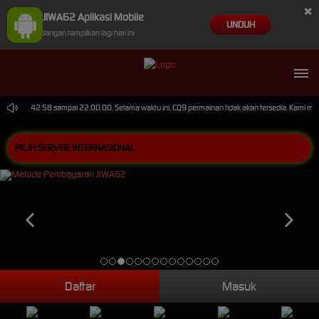
×
JIWA62 Aplikasi Mobile
UNDUH
Jangan tampilkan lagi hari ini
ari 13.42.58 sampai 22.00.00. Selama waktu ini, CQ9 permainan tidak akan tersedia. Kami me
Daftar
Masuk