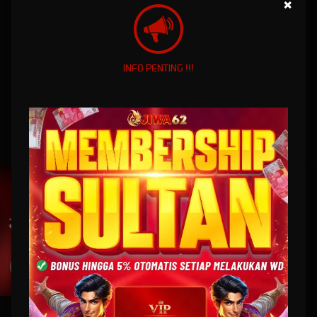
×
GATES OF OLYMPUS POP
STORM OF SETH 2
GOYANG GAIB
MOCHI MANIA 1
INFO PENTING !!!
WUKONG - BLACK SCATTER
SWEET BONANZA 2500
GATES OF OLYMPUS 1000
PIRATE QUEST 1
UNDUH
JIWA62 APP
Nikmati berbagai permainan dalam satu
genggaman
UNDUH
PANDUAN INSTALASI