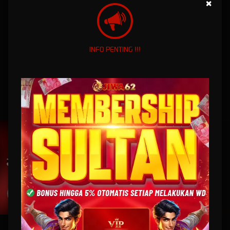
×
GATES OF OLYMPUS POP
STORM OF SETH 2
FORTUNE GARUDA 1000
MAHJONG MAX
INFO PENTING !!!
MAHJONG WINS 3 – BLACK SCATTER
MAHJONG WAYS
GATES OF OLYMPUS 1000
MAHJONG WAYS
UNDUH
JIWA62 APP
Nikmati berbagai permainan dalam satu
genggaman
UNDUH
PANDUAN INSTALASI