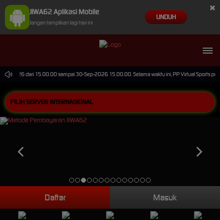
×
JIWA62 Aplikasi Mobile
UNDUH
Jangan tampilkan lagi hari ini
-Jun-2026 dari 15.00.00 sampai 30-Sep-2026 15.00.00. Selama waktu ini, PP Virtual Sports per
Daftar
Masuk