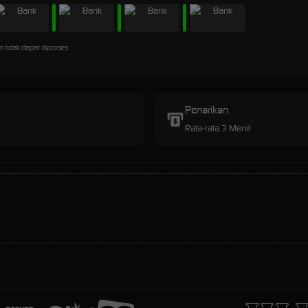
 tidak dapat diproses
Penarikan
Rata-rata 3 Menit