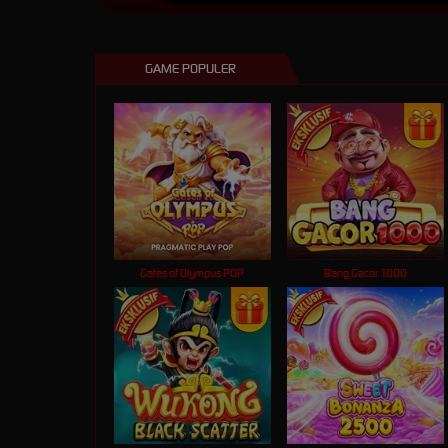
GAME POPULER
Gates of Olympus POP
Bang Gacor 1000