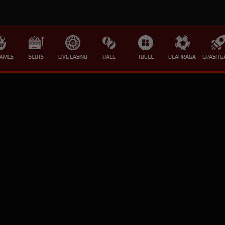
GAMES
SLOTS
LIVE CASINO
RACE
TOGEL
OLAHRAGA
CRASH 