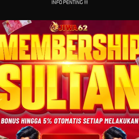
INFO PENTING !!!
UNDUH APLIK
JIWA62 APP
Nikmati berbagai pe
JIWA62
Panduan in
Pindai kode QR
untuk Unduh
Android APK