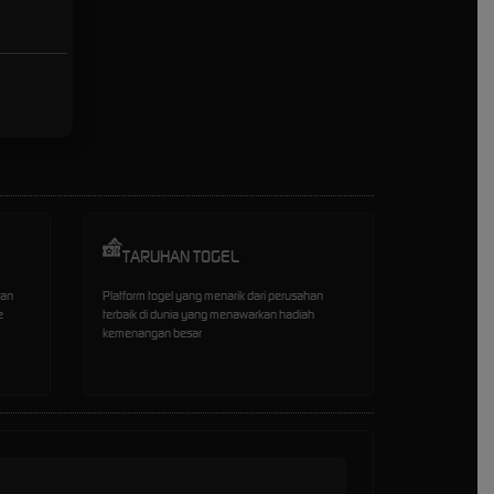
TARUHAN TOGEL
aan
Platform togel yang menarik dari perusahan
e
terbaik di dunia yang menawarkan hadiah
kemenangan besar