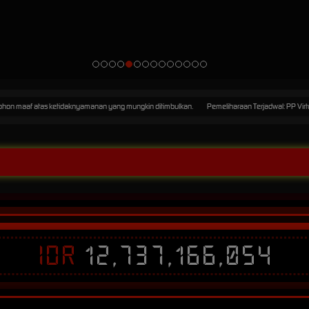
f atas ketidaknyamanan yang mungkin ditimbulkan.
Pemeliharaan Terjadwal: PP Virtual Spor
IDR
12,737,166,054