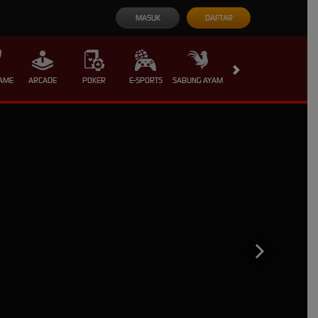
MASUK
DAFTAR
GAME
ARCADE
POKER
E-SPORTS
SABUNG AYAM
PROMOSI