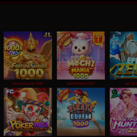
Fortune Garuda 1000
Mochi Mania 1000
Epic Ze 