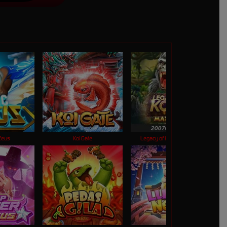
Zeus
Koi Gate
Legacy of Kong Maxways