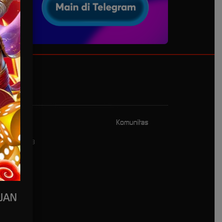
n 2026.
n
Komunitas
5182833793
UAN