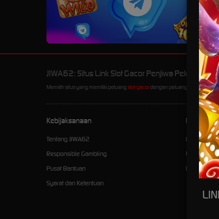
JIWA62: Situs Link Slot Gacor Penjiwa Peluang Ma
Memilih situs yang memiliki peluang
slot gacor
dengan peluang maxwin sangat
Kebijaksanaan
Platform
Tentang JIWA62
Promosi
Responsible Gambling
Loyalty
Pusat Bantuan
Referral
Syarat dan Ketentuan
LI