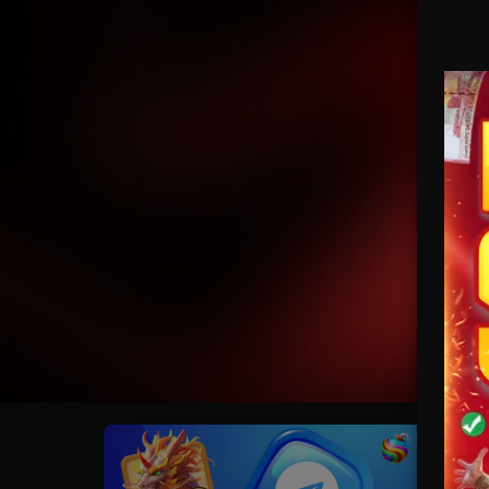
fais****6
IDR
1,025,600.00
Mahjong Ways
yusnoku****d
IDR
960,000.00
Mafia Mayhem
i****a
IDR
846,000.00
Lucky Neko
jale****2
IDR
595,020.00
Gates of Olympus 1000
jale****2
IDR
581,940.00
Gates of Olympus 1000
i****a
IDR
495,400.00
Gates of Olympus Super
Scatter