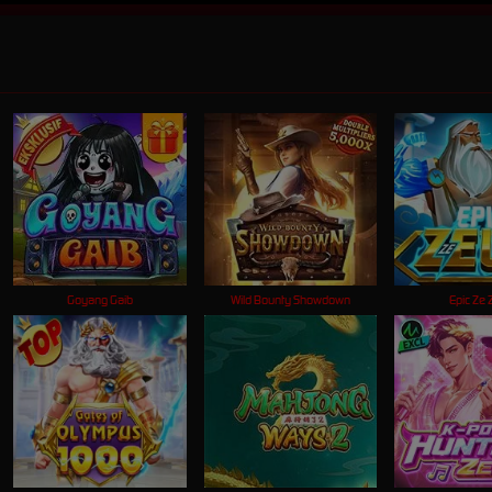
Goyang Gaib
Wild Bounty Showdown
Epic Ze 