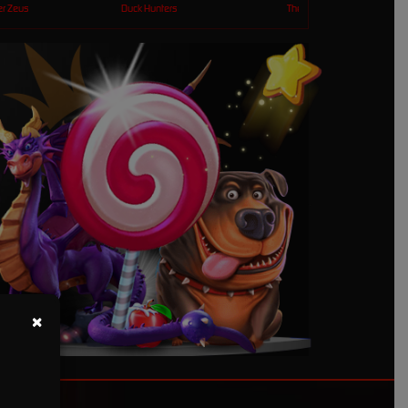
r Zeus
Duck Hunters
The Crypt
×