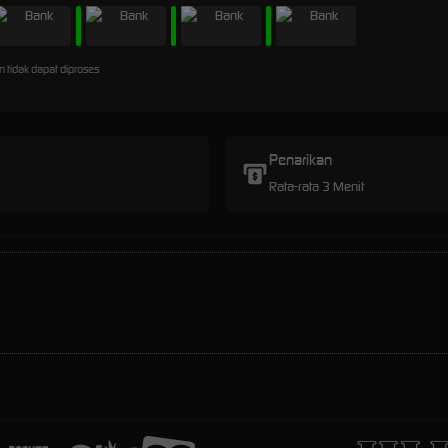
 tidak dapat diproses
Penarikan
Rata-rata 3 Menit