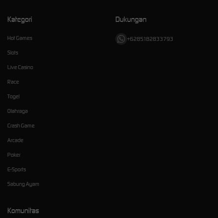
Kategori
Dukungan
Hot Games
+6285182833793
Slots
Live Casino
Race
Togel
Olahraga
Crash Game
Arcade
Poker
E-Sports
Sabung Ayam
Komunitas