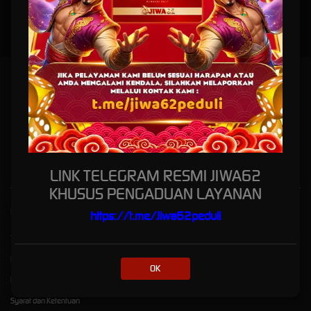
JIWA62: Situs Link Slot Gacor Penjiwa Peluang Maxwin
Setiap Hari 2026
Memilih situs yang memiliki peluang
slot gacor
dengan peluang maxwin sangatlah penting
untuk itu
JIWA62
hadir sebagai situs yang bagus untuk dimainkan setiap hari di tahun
2026.
LINK TELEGRAM RESMI JIWA62
KHUSUS PENGADUAN LAYANAN
Kebijaksanaan
Platform
https://t.me/Jiwa62peduli
Tentang JIWA62
Promosi
Responsible Gambling
Loyalty
OK
Pusat Bantuan
Referral
Syarat dan Ketentuan