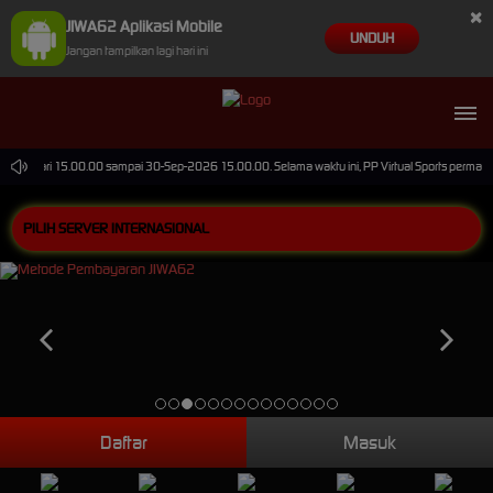
×
JIWA62 Aplikasi Mobile
UNDUH
Jangan tampilkan lagi hari ini
-2026 dari 15.00.00 sampai 30-Sep-2026 15.00.00. Selama waktu ini, PP Virtual Sports permain
Daftar
Masuk