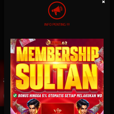
×
GATES OF OLYMPUS POP
BANG GACOR 1000
GOYANG GAIB
INFO PENTING !!!
MAHJONG WINS 3 – BLACK SCATTER
MAHJONG WAYS
SUPER ELEMENTS 2
UNDUH
JIWA62 APP
Nikmati berbagai permainan dalam satu
genggaman
UNDUH
PANDUAN INSTALASI