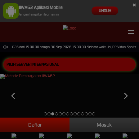
×
JIWA62 Aplikasi Mobile
UNDUH
Jangan tampilkan lagi hari ini
30-Jun-2026 dari 15.00.00 sampai 30-Sep-2026 15.00.00. Selama waktu ini, PP Virtual Sports p
Daftar
Masuk