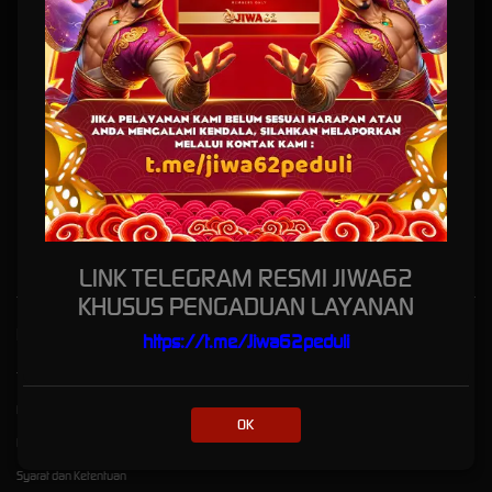
JIWA62: Situs Link Slot Gacor Penjiwa Peluang Maxwin
Setiap Hari 2026
Memilih situs yang memiliki peluang
slot gacor
dengan peluang maxwin sangatlah penting
untuk itu
JIWA62
hadir sebagai situs yang bagus untuk dimainkan setiap hari di tahun
2026.
LINK TELEGRAM RESMI JIWA62
KHUSUS PENGADUAN LAYANAN
Kebijaksanaan
Platform
https://t.me/Jiwa62peduli
Tentang JIWA62
Promosi
Responsible Gambling
Loyalty
OK
Pusat Bantuan
Referral
Syarat dan Ketentuan