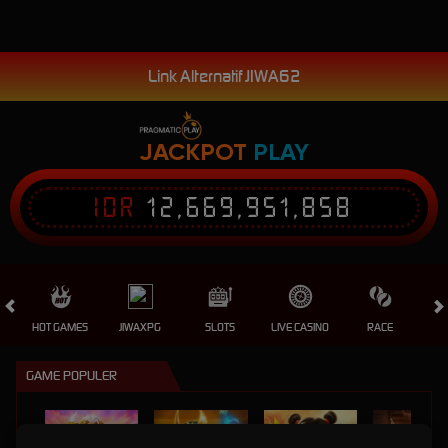
Link Alternatif JIWA62
JACKPOT
PLAY
IDR
12,669,951,858
HOT GAMES
JIWAXPG
SLOTS
LIVE CASINO
RACE
GAME POPULER