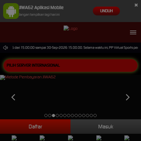
×
JIWA62 Aplikasi Mobile
UNDUH
Jangan tampilkan lagi hari ini
Jun-2026 dari 15.00.00 sampai 30-Sep-2026 15.00.00. Selama waktu ini, PP Virtual Sports perm
Daftar
Masuk