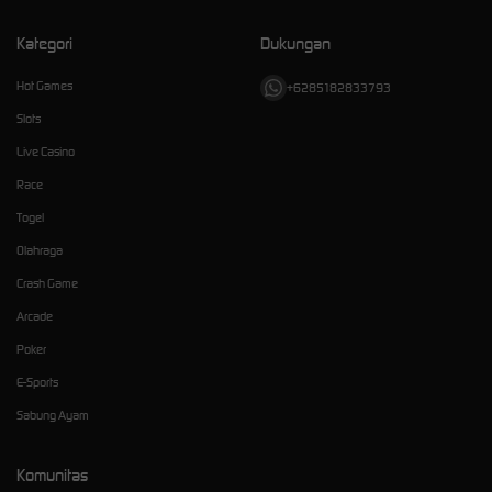
Kategori
Dukungan
Hot Games
+6285182833793
Slots
Live Casino
Race
Togel
Olahraga
Crash Game
Arcade
Poker
E-Sports
Sabung Ayam
Komunitas