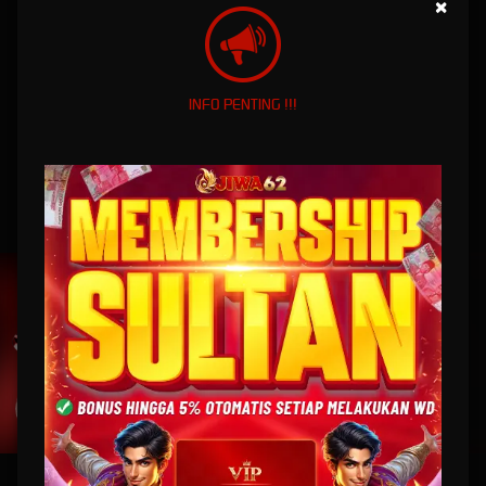
×
GATES OF OLYMPUS POP
BANG GACOR 1000
NEZHA 2
MOCHI MANIA 1
INFO PENTING !!!
FORTUNE GEMS 500
SWEET BONANZA 2500
GATES OF OLYMPUS 1000
UNDUH
JIWA62 APP
Nikmati berbagai permainan dalam satu
genggaman
UNDUH
PANDUAN INSTALASI