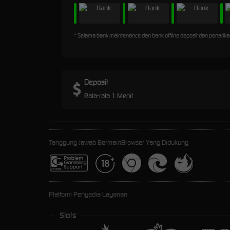
* Selama bank maintenance dan bank offline deposit dan penarikan
Deposit
Rata-rata 1 Menit
Tanggung Jawab Bermain
Browser Yang Didukung
Platform Penyedia Layanan
Slots