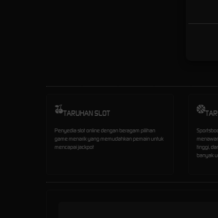
TARUHAN SLOT
TAR
Penyedia slot online dengan beragam pilihan
Sportsboo
game menarik yang memudahkan pemain untuk
menawark
mencapai jackpot
tinggi, d
banyak u