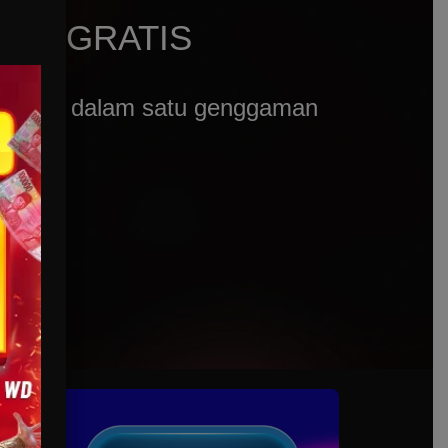
ASI GRATIS
rmainan dalam satu genggaman
 App
stalasi