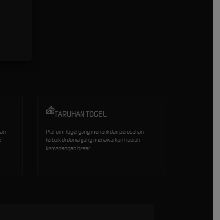
TARUHAN TOGEL
aan
Platform togel yang menarik dari perusahan
e
terbaik di dunia yang menawarkan hadiah
kemenangan besar