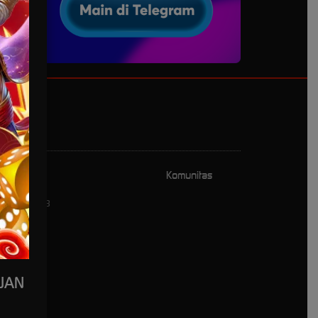
n 2026.
n
Komunitas
5182833793
UAN