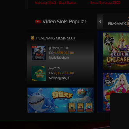
Mahjong Wins 3 – Black Scatter
Sweet Bonanza 2500
Video Slots Popular
PEMENANG MESIN SLOT
yusnoku****d
IDR
4,368,000.00
Mafia Mayhem
fais****6
IDR
2,065,800.00
Mahjong Ways 2
i****a
IDR
1,672,000.00
Wild Bounty Showdown
san****2
IDR
1,664,000.00
Wild Bandito