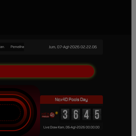
Jum, 07-Agt-2026 02.22.06
meliharaan Terjadwal: MarbleX pada 31-Jul-2026 dari 00.00.00 sampai 31-Jul-2027 00.00.00. S
Nex4D Pools Day
Live Draw Kam, 06-Agt-2026 00.00.00