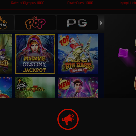
Gates of Olympus 1000
Pirate Quest 1000
Kpop Hunte