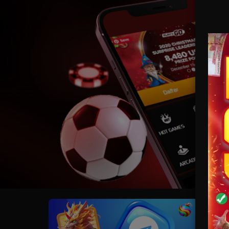
sa****7
IDR
1,178,000.00
Mahjong Ways
karlin****i
IDR
1,132,000.00
Mahjong Ways
san****2
IDR
871,200.00
Wild Bandito
abey****2
IDR
825,000.00
Mahjong Wins 3 – Black
Scatter
bangd****g
IDR
729,400.00
Gates of Olympus 1000
abey****2
IDR
533,700.00
Mahjong Wins 3 – Black
Scatter