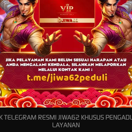
xwin Setiap Hari 2026
lah penting untuk itu
JIWA62
hadir sebagai situs yang bagus untuk dimainkan setiap hari di tahu
Kategori
Dukunga
Hot Games
+628
Slots
Live Casino
Race
NK TELEGRAM RESMI JIWA62 KHUSUS PENGAD
Togel
LAYANAN
Olahraga