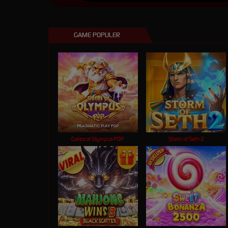
GAME POPULER
Gates of Olympus POP
Storm of Seth 2