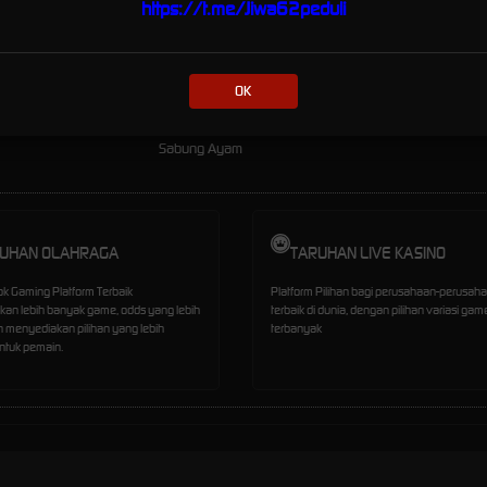
https://t.me/Jiwa62peduli
Crash Game
Arcade
Poker
OK
E-Sports
Sabung Ayam
UHAN OLAHRAGA
TARUHAN LIVE KASINO
k Gaming Platform Terbaik
Platform Pilihan bagi perusahaan-perusah
an lebih banyak game, odds yang lebih
terbaik di dunia, dengan pilihan variasi gam
an menyediakan pilihan yang lebih
terbanyak
ntuk pemain.