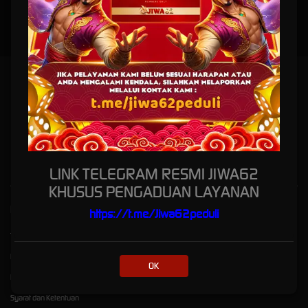
JIWA62: Situs Link Slot Gacor Penjiwa Peluang Maxwin
Setiap Hari 2026
Memilih situs yang memiliki peluang
slot gacor
dengan peluang maxwin sangatlah penting
untuk itu
JIWA62
hadir sebagai situs yang bagus untuk dimainkan setiap hari di tahun
2026.
LINK TELEGRAM RESMI JIWA62
KHUSUS PENGADUAN LAYANAN
Kebijaksanaan
Platform
https://t.me/Jiwa62peduli
Tentang JIWA62
Promosi
Responsible Gambling
Loyalty
OK
Pusat Bantuan
Referral
Syarat dan Ketentuan