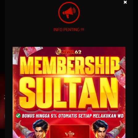
×
GATES OF OLYMPUS POP
TREASURES OF AZTEC
FORTUNE GARUDA 1000
INFO PENTING !!!
WUKONG - BLACK SCATTER
SWEET BONANZA 2500
GATES OF OLYMPUS 1000
MAHJONG WAYS
UNDUH
JIWA62 APP
Nikmati berbagai permainan dalam satu
genggaman
UNDUH
PANDUAN INSTALASI