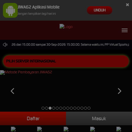
×
JIWA62 Aplikasi Mobile
UNDUH
Jangan tampilkan lagi hari ini
0-Jun-2026 dari 15.00.00 sampai 30-Sep-2026 15.00.00. Selama waktu ini, PP Virtual Sports pe
Daftar
Masuk