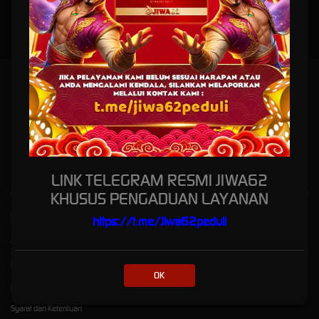
JIWA62: Situs Link Slot Gacor Penjiwa Peluang Maxwin
Setiap Hari 2026
Memilih situs yang memiliki peluang
slot gacor
dengan peluang maxwin sangatlah penting
untuk itu
JIWA62
hadir sebagai situs yang bagus untuk dimainkan setiap hari di tahun
2026.
LINK TELEGRAM RESMI JIWA62
KHUSUS PENGADUAN LAYANAN
Kebijaksanaan
Platform
https://t.me/Jiwa62peduli
Tentang JIWA62
Promosi
Responsible Gambling
Loyalty
OK
Pusat Bantuan
Referral
Syarat dan Ketentuan