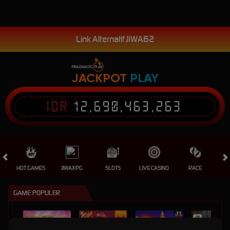
Link Alternatif JIWA62
JACKPOT
PLAY
IDR
12,690,463,263
HOT GAMES
JIWAXPG
SLOTS
LIVE CASINO
RACE
GAME POPULER