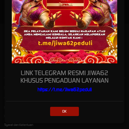
JIWA62: Situs Link Slot Gacor Penjiwa Peluang Maxwin
Setiap Hari 2026
Memilih situs yang memiliki peluang
slot gacor
dengan peluang maxwin sangatlah penting
untuk itu
JIWA62
hadir sebagai situs yang bagus untuk dimainkan setiap hari di tahun
2026.
LINK TELEGRAM RESMI JIWA62
KHUSUS PENGADUAN LAYANAN
Kebijaksanaan
Platform
https://t.me/Jiwa62peduli
Tentang JIWA62
Promosi
Responsible Gambling
Loyalty
OK
Pusat Bantuan
Referral
Syarat dan Ketentuan