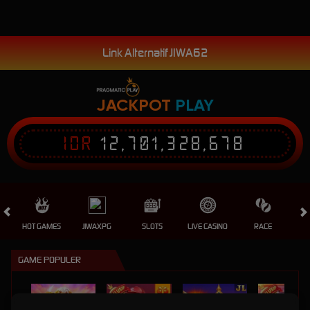
Link Alternatif JIWA62
JACKPOT
PLAY
IDR
12,701,328,678
HOT GAMES
JIWAXPG
SLOTS
LIVE CASINO
RACE
GAME POPULER