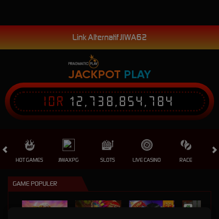
Link Alternatif JIWA62
JACKPOT
PLAY
IDR
12,738,854,784
HOT GAMES
JIWAXPG
SLOTS
LIVE CASINO
RACE
GAME POPULER