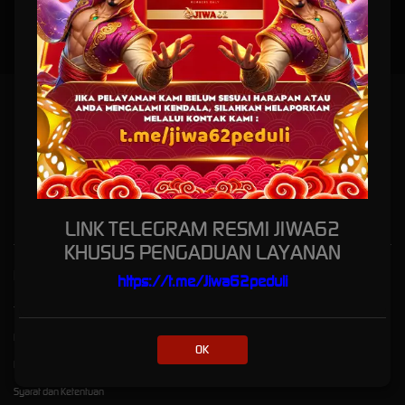
JIWA62: Situs Link Slot Gacor Penjiwa Peluang Maxwin
Setiap Hari 2026
Memilih situs yang memiliki peluang
slot gacor
dengan peluang maxwin sangatlah penting
untuk itu
JIWA62
hadir sebagai situs yang bagus untuk dimainkan setiap hari di tahun
2026.
LINK TELEGRAM RESMI JIWA62
KHUSUS PENGADUAN LAYANAN
Kebijaksanaan
Platform
https://t.me/Jiwa62peduli
Tentang JIWA62
Promosi
Responsible Gambling
Loyalty
OK
Pusat Bantuan
Referral
Syarat dan Ketentuan