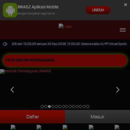
×
JIWA62 Aplikasi Mobile
UNDUH
Jangan tampilkan lagi hari ini
30-Jun-2026 dari 15.00.00 sampai 30-Sep-2026 15.00.00. Selama waktu ini, PP Virtual Sports p
Daftar
Masuk