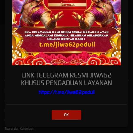
JIWA62: Situs Link Slot Gacor Penjiwa Peluang Maxwin
Setiap Hari 2026
Memilih situs yang memiliki peluang
slot gacor
dengan peluang maxwin sangatlah penting
untuk itu
JIWA62
hadir sebagai situs yang bagus untuk dimainkan setiap hari di tahun
2026.
LINK TELEGRAM RESMI JIWA62
KHUSUS PENGADUAN LAYANAN
Kebijaksanaan
Platform
https://t.me/Jiwa62peduli
Tentang JIWA62
Promosi
Responsible Gambling
Loyalty
OK
Pusat Bantuan
Referral
Syarat dan Ketentuan