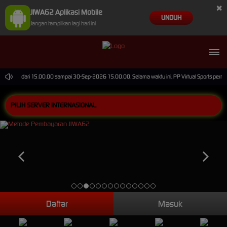
×
JIWA62 Aplikasi Mobile
UNDUH
Jangan tampilkan lagi hari ini
un-2026 dari 15.00.00 sampai 30-Sep-2026 15.00.00. Selama waktu ini, PP Virtual Sports perma
Daftar
Masuk