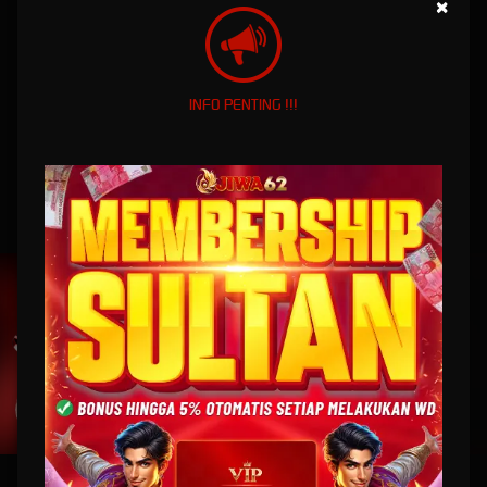
×
GATES OF OLYMPUS POP
BANG GACOR 1000
FORTUNE GARUDA 1000
INFO PENTING !!!
MAHJONG WINS 3 – BLACK SCATTER
DJ BOOM BOOM
SUPER ELEMENTS 2
PIRATE QUEST 1
UNDUH
JIWA62 APP
Nikmati berbagai permainan dalam satu
genggaman
UNDUH
PANDUAN INSTALASI