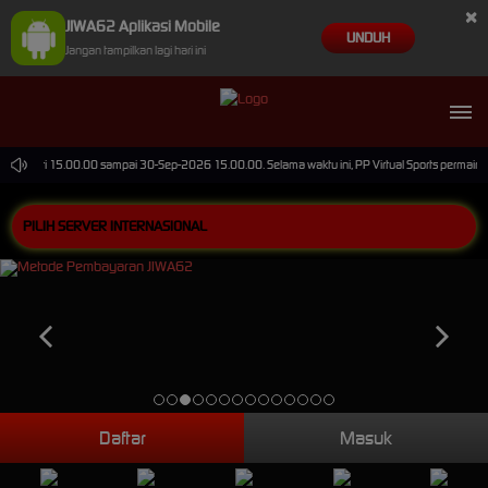
×
JIWA62 Aplikasi Mobile
UNDUH
Jangan tampilkan lagi hari ini
2026 dari 15.00.00 sampai 30-Sep-2026 15.00.00. Selama waktu ini, PP Virtual Sports permaina
Daftar
Masuk