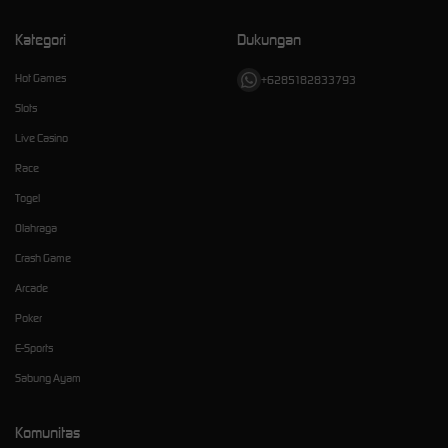
Kategori
Dukungan
Hot Games
+6285182833793
Slots
Live Casino
Race
Togel
Olahraga
Crash Game
Arcade
Poker
E-Sports
Sabung Ayam
Komunitas