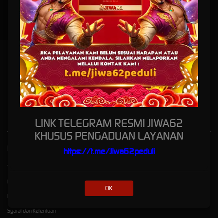
JIWA62: Situs Link Slot Gacor Penjiwa Peluang Maxwin
Setiap Hari 2026
Memilih situs yang memiliki peluang
slot gacor
dengan peluang maxwin sangatlah penting
untuk itu
JIWA62
hadir sebagai situs yang bagus untuk dimainkan setiap hari di tahun
2026.
LINK TELEGRAM RESMI JIWA62
KHUSUS PENGADUAN LAYANAN
Kebijaksanaan
Platform
https://t.me/Jiwa62peduli
Tentang JIWA62
Promosi
Responsible Gambling
Loyalty
OK
Pusat Bantuan
Referral
Syarat dan Ketentuan