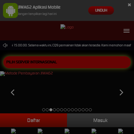
×
JIWA62 Aplikasi Mobile
UNDUH
Jangan tampilkan lagi hari ini
sampai 15.00.00. Selama waktu ini, CQ9 permainan tidak akan tersedia. Kami memohon maaf at
Daftar
Masuk