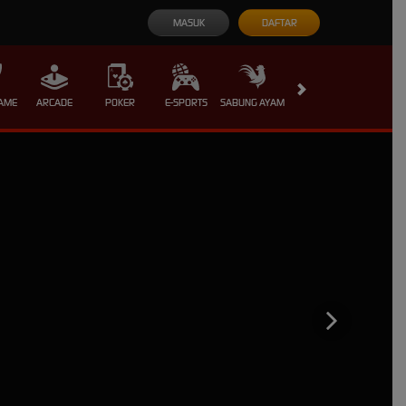
MASUK
DAFTAR
GAME
ARCADE
POKER
E-SPORTS
SABUNG AYAM
PROMOSI