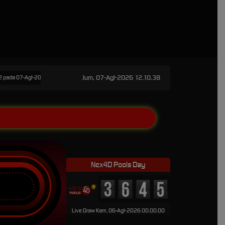
Jum, 07-Agt-2026 12.10.38
Agt-2026 dari 11.43.16 sampai 13.00.00. Selama waktu ini, Live22 permainan tidak akan terse
Nex4D Pools Day
Live Draw Kam, 06-Agt-2026 00.00.00