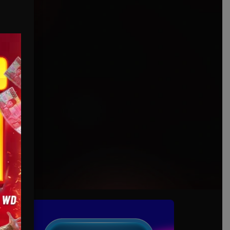
Pindai kode
untuk Und
Android A