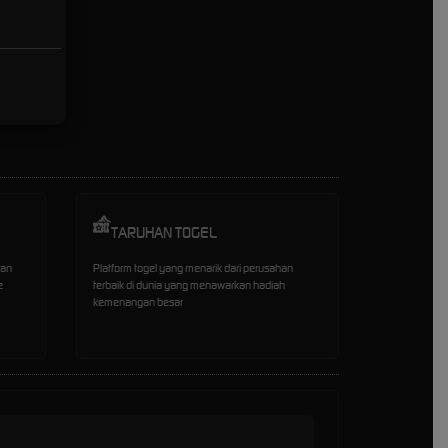
TARUHAN TOGEL
aan
Platform togel yang menarik dari perusahan
e
terbaik di dunia yang menawarkan hadiah
kemenangan besar