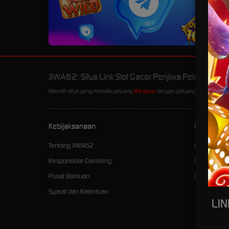
Scatter
JIWA62: Situs Link Slot Gacor Penjiwa Peluang Ma
Memilih situs yang memiliki peluang
slot gacor
dengan peluang maxwin sangat
Kebijaksanaan
Platform
Tentang JIWA62
Promosi
Responsible Gambling
Loyalty
Pusat Bantuan
Referral
Syarat dan Ketentuan
LI