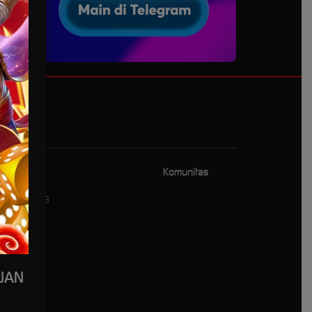
n 2026.
n
Komunitas
5182833793
UAN