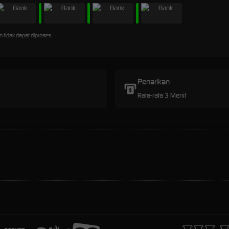
 tidak dapat diproses
Penarikan
Rata-rata 3 Menit