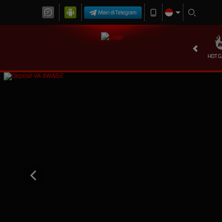
Main di Telegram
HOT 