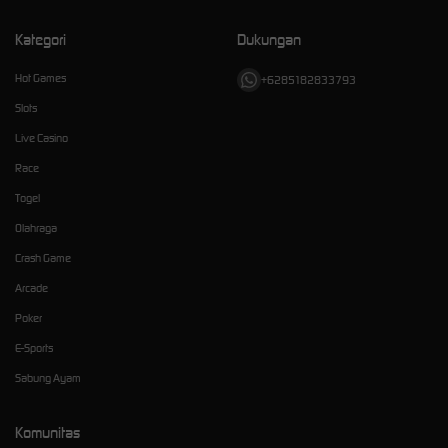
Kategori
Dukungan
Hot Games
+6285182833793
Slots
Live Casino
Race
Togel
Olahraga
Crash Game
Arcade
Poker
E-Sports
Sabung Ayam
Komunitas