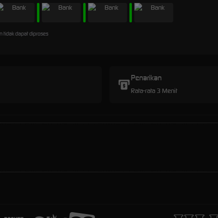
 tidak dapat diproses
Penarikan
Rata-rata 3 Menit