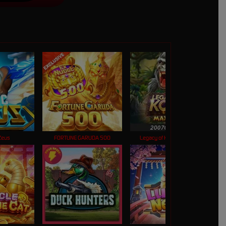
Zeus
FORTUNE GARUDA 500
Legacy of Kong Maxways