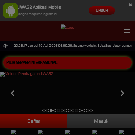
×
JIWA62 Aplikasi Mobile
UNDUH
Jangan tampilkan lagi hari ini
26 dari 23.28.17 sampai 10-Agt-2026 06.00.00. Selama waktu ini, Saba Sportsbook permainan 
Daftar
Masuk