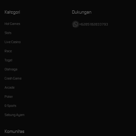
Kategori
Dukungan
Hot Games
+6285182833793
Slots
Live Casino
Race
Togel
Olahraga
Crash Game
Arcade
Poker
E-Sports
Sabung Ayam
Komunitas