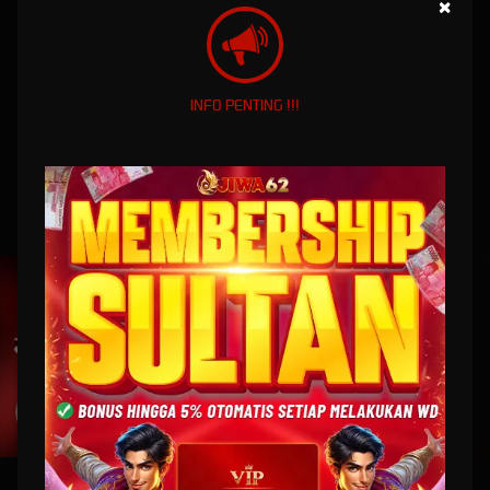
×
GATES OF OLYMPUS POP
BANG GACOR 1000
GOYANG GAIB
MAHJONG MAX
INFO PENTING !!!
FORTUNE GEMS 500
SWEET BONANZA 2500
POKER WIN
UNDUH
JIWA62 APP
Nikmati berbagai permainan dalam satu
genggaman
UNDUH
PANDUAN INSTALASI