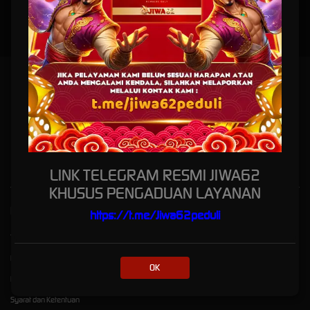
JIWA62: Situs Link Slot Gacor Penjiwa Peluang Maxwin
Setiap Hari 2026
Memilih situs yang memiliki peluang
slot gacor
dengan peluang maxwin sangatlah penting
untuk itu
JIWA62
hadir sebagai situs yang bagus untuk dimainkan setiap hari di tahun
2026.
LINK TELEGRAM RESMI JIWA62
KHUSUS PENGADUAN LAYANAN
Kebijaksanaan
Platform
https://t.me/Jiwa62peduli
Tentang JIWA62
Promosi
Responsible Gambling
Loyalty
OK
Pusat Bantuan
Referral
Syarat dan Ketentuan