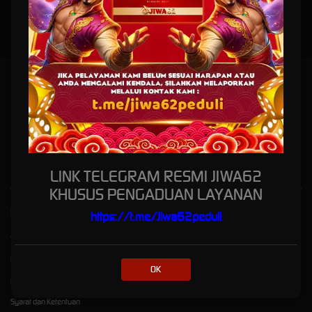
JIWA62: Situs Link Slot Gacor Penjiwa Peluang Maxwin
Setiap Hari 2026
Memilih situs yang memiliki peluang
slot gacor
dengan peluang maxwin sangatlah penting
untuk itu
JIWA62
hadir sebagai situs yang bagus untuk dimainkan setiap hari di tahun
2026.
LINK TELEGRAM RESMI JIWA62
KHUSUS PENGADUAN LAYANAN
Kebijaksanaan
Platform
https://t.me/Jiwa62peduli
Tentang JIWA62
Promosi
Responsible Gambling
Loyalty
OK
Pusat Bantuan
Referral
Syarat dan Ketentuan