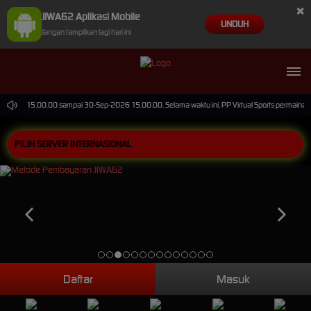
×
JIWA62 Aplikasi Mobile
UNDUH
Jangan tampilkan lagi hari ini
26 dari 15.00.00 sampai 30-Sep-2026 15.00.00. Selama waktu ini, PP Virtual Sports permainan 
Daftar
Masuk