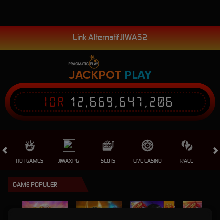
Link Alternatif JIWA62
JACKPOT
PLAY
IDR
12,669,647,206
HOT GAMES
JIWAXPG
SLOTS
LIVE CASINO
RACE
GAME POPULER