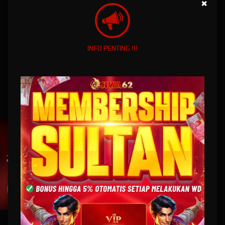
×
GATES OF OLYMPUS POP
STORM OF SETH 2
NEZHA 2
MAHJONG MAX
INFO PENTING !!!
FORTUNE GEMS 500
DJ BOOM BOOM
GATES OF OLYMPUS 1000
PIRATE QUEST 1
UNDUH
JIWA62 APP
Nikmati berbagai permainan dalam satu
genggaman
UNDUH
PANDUAN INSTALASI