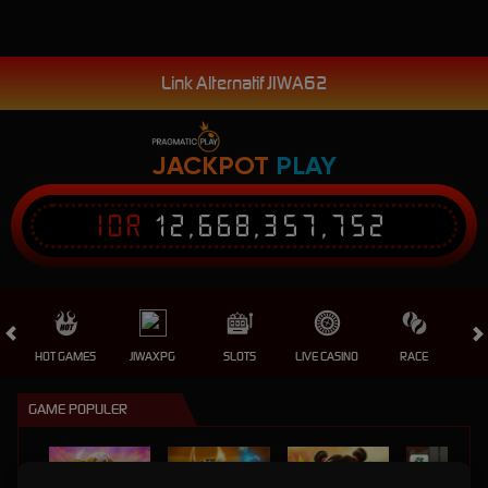
Link Alternatif JIWA62
JACKPOT
PLAY
IDR
12,668,357,752
HOT GAMES
JIWAXPG
SLOTS
LIVE CASINO
RACE
GAME POPULER